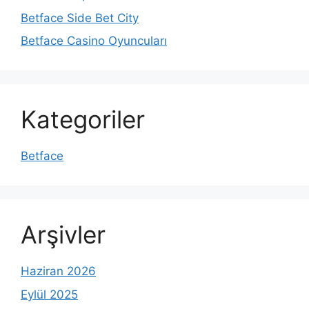
Betface Side Bet City
Betface Casino Oyuncuları
Kategoriler
Betface
Arşivler
Haziran 2026
Eylül 2025