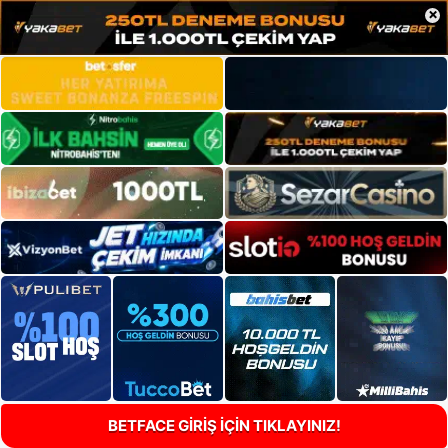
×
BETFACE GİRİŞ İÇİN TIKLAYINIZ!