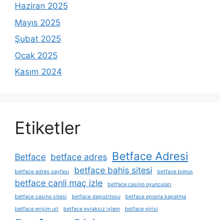
Haziran 2025
Mayıs 2025
Şubat 2025
Ocak 2025
Kasım 2024
Etiketler
Betface Adresi
Betface
betface adres
betface bahis sitesi
betface adres sayfası
betface bonus
betface canli maç izle
betface casino oyuncuları
betface casino sitesi
betface depozitosu
betface eposta kapatma
betface erişim url
betface evraksız i̇şlem
betface girisi