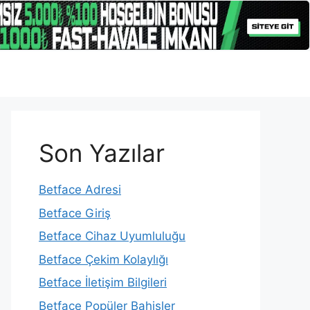
Son Yazılar
Betface Adresi
Betface Giriş
Betface Cihaz Uyumluluğu
Betface Çekim Kolaylığı
Betface İletişim Bilgileri
Betface Popüler Bahisler