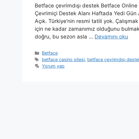
Betface çevrimdışı destek Betface Online D
Çevrimiçi Destek Alanı Haftada Yedi Gün
Açık. Türkiye’nin resmi tatili yok. Çalışm
için ne kadar zamanımız olduğunu bulmak zo
doğru, bu sezon asla …
Devamını oku
Kategoriler
Betface
Etiketler
betface casino sitesi
,
betface çevrimdışı deste
Yorum yap