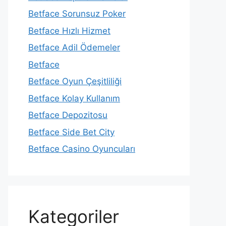
Betface Sorunsuz Poker
Betface Hızlı Hizmet
Betface Adil Ödemeler
Betface
Betface Oyun Çeşitliliği
Betface Kolay Kullanım
Betface Depozitosu
Betface Side Bet City
Betface Casino Oyuncuları
Kategoriler