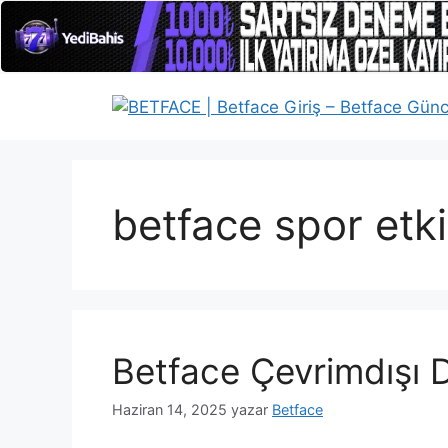
İçeriğe
atla
betface spor etkin
Betface Çevrimdışı 
Haziran 14, 2025
yazar
Betface