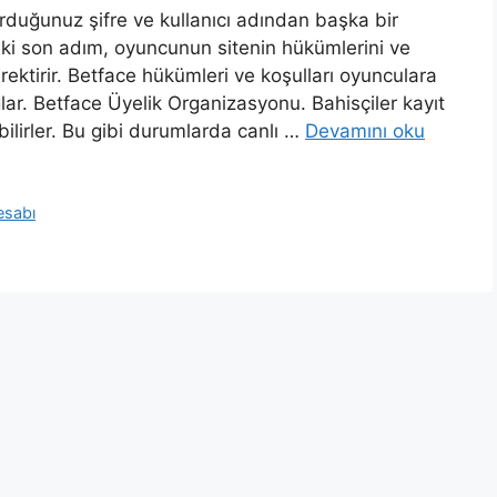
duğunuz şifre ve kullanıcı adından başka bir
eki son adım, oyuncunun sitenin hükümlerini ve
rektirir. Betface hükümleri ve koşulları oyunculara
ğlar. Betface Üyelik Organizasyonu. Bahisçiler kayıt
ebilirler. Bu gibi durumlarda canlı …
Devamını oku
esabı