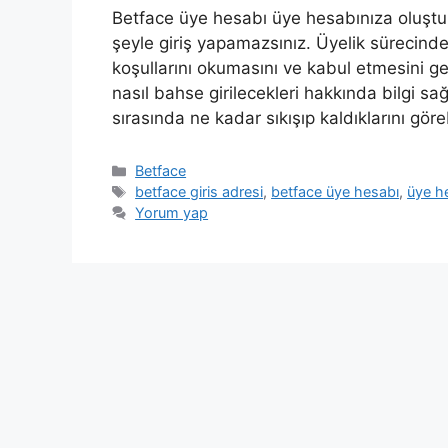
Betface üye hesabı üye hesabınıza oluştur
şeyle giriş yapamazsınız. Üyelik sürecind
koşullarını okumasını ve kabul etmesini ge
nasıl bahse girilecekleri hakkında bilgi sa
sırasında ne kadar sıkışıp kaldıklarını gör
Kategoriler
Betface
Etiketler
betface giris adresi
,
betface üye hesabı
,
üye h
Yorum yap