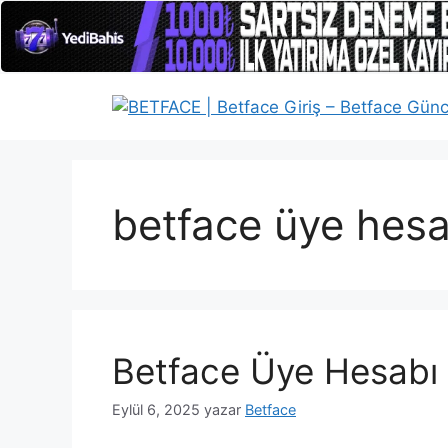
İçeriğe
atla
betface üye hesa
Betface Üye Hesabı
Eylül 6, 2025
yazar
Betface