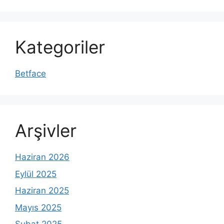
Kategoriler
Betface
Arşivler
Haziran 2026
Eylül 2025
Haziran 2025
Mayıs 2025