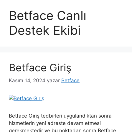
Betface Canlı
Destek Ekibi
Betface Giriş
Kasım 14, 2024
yazar
Betface
Betface Giriş tedbirleri uygulandıktan sonra
hizmetlerin yeni adreste devam etmesi
gerekmektedir ve bu noktadan sonra Betface