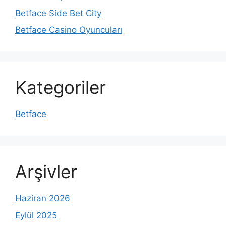
Betface Side Bet City
Betface Casino Oyuncuları
Kategoriler
Betface
Arşivler
Haziran 2026
Eylül 2025